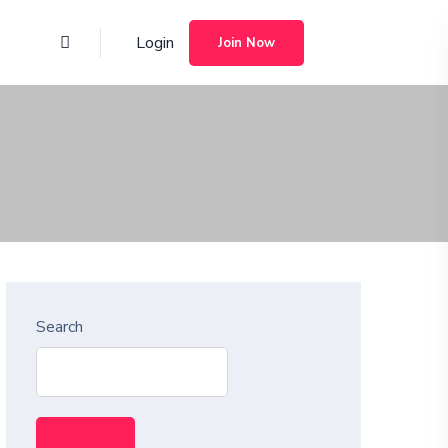
Login
Join Now
Search
Search