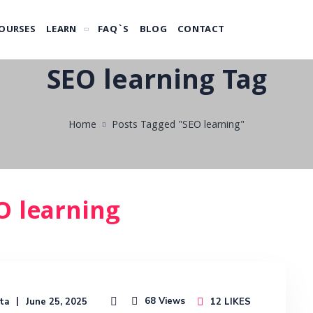
OURSES
LEARN
FAQ`S
BLOG
CONTACT
SEO learning Tag
Home
Posts Tagged "SEO learning"
O learning
68
Views
ta
June 25, 2025
12
LIKES