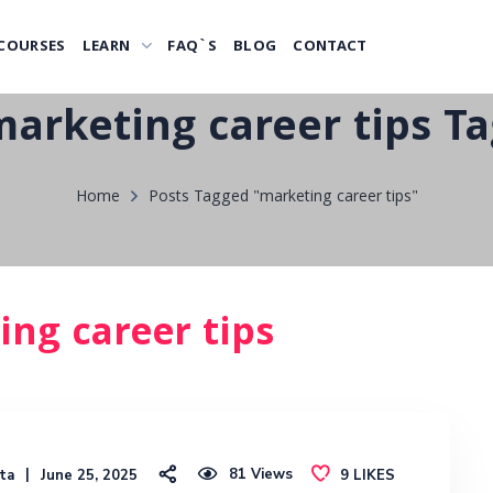
COURSES
LEARN
FAQ`S
BLOG
CONTACT
marketing career tips Ta
Home
Posts Tagged "marketing career tips"
ing career tips
81
Views
ta
June 25, 2025
9
LIKES