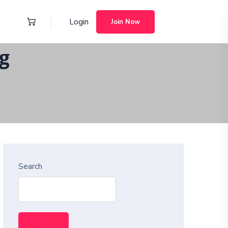
Login
Join Now
g
Search
Search