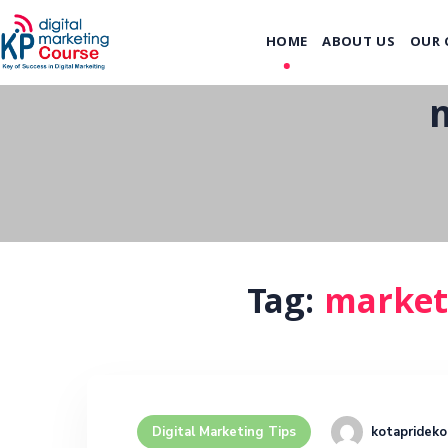
HOME
ABOUT US
OUR 
Tag:
market
kotaprideko
Digital Marketing Tips