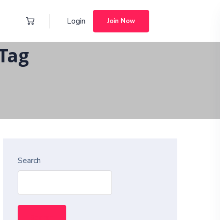
Login
Join Now
 Tag
Search
Search