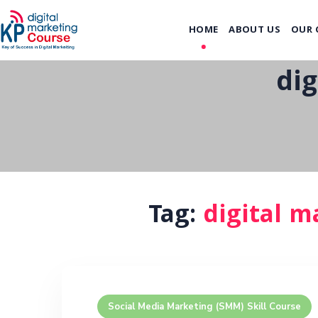
HOME
ABOUT US
OUR 
dig
Tag:
digital m
Social Media Marketing (SMM) Skill Course