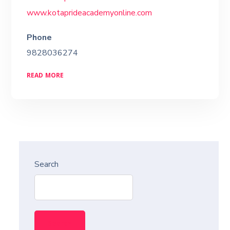
www.kotaprideacademyonline.com
Phone
9828036274
READ MORE
Search
Search